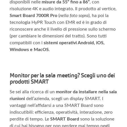
disponibili nelle
misure da 55” fino a 86”
, con
risoluzione 4K e audio integrato. Il prodotto al vertice,
Smart Board
7000R Pro
(
nella foto sopra
), ha poi la
tecnologia HyPR Touch con EMR ed è in grado di
riconoscere anche il livello di pressione sullo schermo
(per cambiare le dimensioni del tratto). Sono tutti
compatibili con i
sistemi operativi Android, iOS,
Windows e MacOS
.
Monitor per la sala meeting? Scegli uno dei
prodotti SMART
Se sei alla ricerca di un
monitor da installare nella sala
riunioni
dell’azienda, scegli un display SMART. I
vantaggi nell’affidarsi a una SMART Board sono
indiscutibili: efficienza, operatività, interazione, zero
perdite di tempo. Le
SMART Board
sono la soluzione
di cui hai bisogno per non perdere mai tempo negli