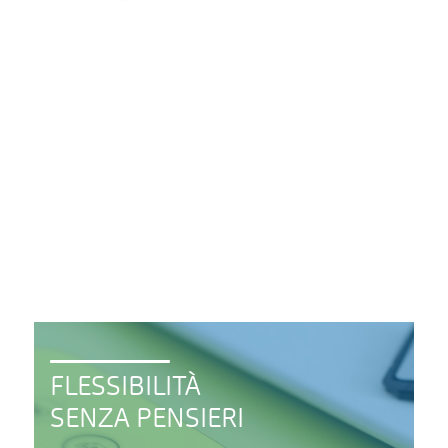
Posso solo dire bene di AB
Office… un partner fidato,
serio e competente. Del resto
un’Azienda è fatta di persone
e su di loro ci si può contare
sempre! Complimenti a tutti!
Matteo Moletta
FLESSIBILITÀ
SENZA PENSIERI