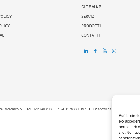
SITEMAP
POLICY
SERVIZI
OLICY
PRODOTTI
ALI
CONTATTI
era Borromeo MI - Tel. 02 5740 2080 - P.IVA 11788890157 - PEC: abofficesystems @ pec.it |
Per fornire 
e/o accedere
permetterà d
sito. Non ac
caratteristic