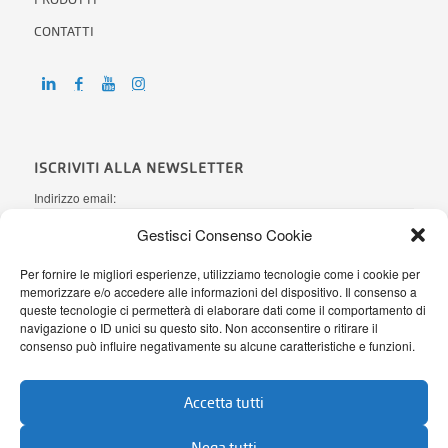
CONTATTI
ISCRIVITI ALLA NEWSLETTER
Indirizzo email:
Gestisci Consenso Cookie
Ho letto l'
informativa sulla Privacy
e autorizzo AB Office Systems a
Per fornire le migliori esperienze, utilizziamo tecnologie come i cookie per
memorizzare e/o accedere alle informazioni del dispositivo. Il consenso a
processare i miei dati personali secondo il Regolamento (UE)
queste tecnologie ci permetterà di elaborare dati come il comportamento di
2016/679
navigazione o ID unici su questo sito. Non acconsentire o ritirare il
consenso può influire negativamente su alcune caratteristiche e funzioni.
Accetta tutti
Nega tutti