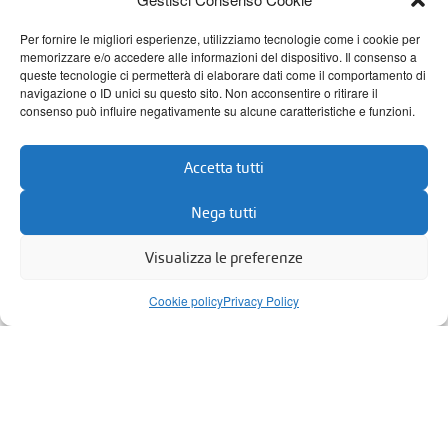
Per fornire le migliori esperienze, utilizziamo tecnologie come i cookie per
Il nostro noleggio operativo di stampanti e
memorizzare e/o accedere alle informazioni del dispositivo. Il consenso a
fotocopiatrici
queste tecnologie ci permetterà di elaborare dati come il comportamento di
navigazione o ID unici su questo sito. Non acconsentire o ritirare il
Il
noleggio operativo di stampanti
consenso può influire negativamente su alcune caratteristiche e funzioni.
è uno dei servizi più richiesti da chi
multifunzione
è nel mondo del business. Grazie alla partnership
Accetta tutti
con i migliori marchi del settore, scegliamo i
Nega tutti
prodotti per la stampa ottimali per ogni attività,
dallo studio professionale alla società strutturata.
Visualizza le preferenze
Le nostre stampanti multifunzione (che puoi
vedere
qui
) ti assicurano qualità di stampa e
Cookie policy
Privacy Policy
connettività totale, a costi ridotti.
Con il noleggio
operativo AB Office Systems avrai tutto quello
:
che ti serve a prezzo fisso e concordato
Toner (o cartucce) compresi nel prezzo