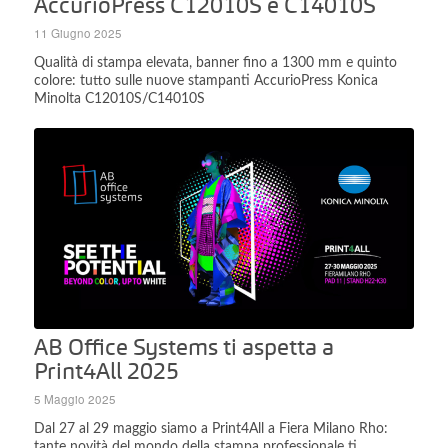
AccurioPress C12010S e C14010S
11 Giugno 2025
Qualità di stampa elevata, banner fino a 1300 mm e quinto
colore: tutto sulle nuove stampanti AccurioPress Konica
Minolta C12010S/C14010S
AB Office Systems ti aspetta a
Print4All 2025
5 Maggio 2025
Dal 27 al 29 maggio siamo a Print4All a Fiera Milano Rho:
tante novità del mondo della stampa professionale ti