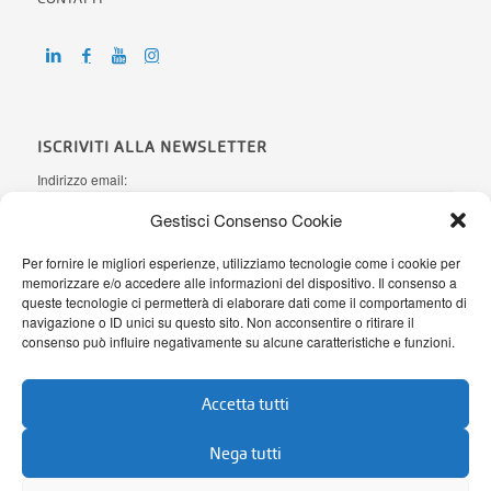
ISCRIVITI ALLA NEWSLETTER
Indirizzo email:
Gestisci Consenso Cookie
Ho letto l'
informativa sulla Privacy
e autorizzo AB Office Systems a
Per fornire le migliori esperienze, utilizziamo tecnologie come i cookie per
memorizzare e/o accedere alle informazioni del dispositivo. Il consenso a
processare i miei dati personali secondo il Regolamento (UE)
queste tecnologie ci permetterà di elaborare dati come il comportamento di
2016/679
navigazione o ID unici su questo sito. Non acconsentire o ritirare il
consenso può influire negativamente su alcune caratteristiche e funzioni.
Accetta tutti
Nega tutti