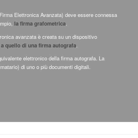
Firma Elettronica Avanzata) deve essere connessa
empio,
.
la firma grafometrica
ttronica avanzata è creata su un dispositivo
.
 a quello di una firma autografa
quivalente elettronico della firma autografa. La
irmatario) di uno o più documenti digitali.