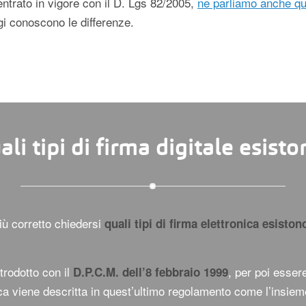
ntrato in vigore con il D. Lgs 82/2005,
ne parliamo anche qu
gi conoscono le differenze.
ali tipi di firma digitale esisto
iù corretto chiedersi
quali tipi di firma elettronica esiston
ntrodotto con il
, per poi esser
D.P.C.M. dell’8 febbraio 1999
ica viene descritta in quest’ultimo regolamento come l’insieme