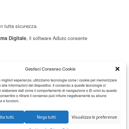
n tutta sicurezza.
, il software Adiuto consente
rma Digitale
Gestisci Consenso Cookie
le migliori esperienze, utilizziamo tecnologie come i cookie per memorizzare
 alle informazioni del dispositivo. Il consenso a queste tecnologie ci
i elaborare dati come il comportamento di navigazione o ID unici su questo
consentire o ritirare il consenso può influire negativamente su alcune
he e funzioni.
software creata da
JM Consulting
nel 2000. Nell’ambito
ta tutti
Nega tutti
Visualizza le preferenze
itale
, Adiuto offre diversi moduli in base alle esigenze