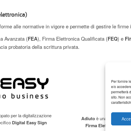
elettronica)
orme alle normative in vigore e permette di gestire le firme i
ca Avanzata (
), Firma Elettronica Qualificata (
) e
FEA
FEQ
Fi
acia probatoria della scrittura privata.
Per fornire 
e/o accedere
permetterà d
sito. Non ac
caratteristic
ppato per la digitalizzazione
Adiuto
è una piattaforma 
Accet
ecifico
Digital Easy Sign
Firma Elettronica e Dig