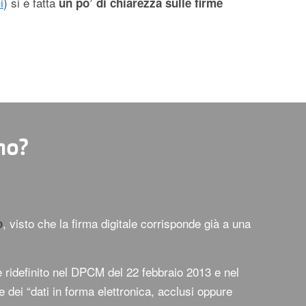
i
) si è fatta
un po’ di chiarezza sulle firme
no?
, visto che la firma digitale corrisponde già a una
o
e ridefinito nel DPCM del 22 febbraio 2013 e nel
 dei “dati in forma elettronica, acclusi oppure