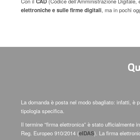
Con il
(Codice dell’Amministrazione Digitale, e
CAD
, ma in pochi og
elettroniche e sulle firme digitali
Qu
La domanda è posta nel modo sbagliato: infatti, è p
tipologia specifica.
Il termine “firma elettronica” è stato ufficialmente i
Reg. Europeo 910/2014 (
). La firma elettron
eIDAS