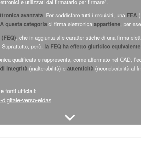
­tronici e utilizzati dal firmatario per firmare”.
. Per soddisfare tutti i requisiti, una
(
ettronica avanzata
FEA
di firma elettronica
, per es
A questa categoria
appartiene
, che in aggiunta alle caratteristiche di una firma ele
a (FEQ)
. Soprattutto, però,
la FEQ ha effetto giuridico equivalente
ttronica qualificata e rappresenta, come affermato nel CAD, l’e
(inalterabilità) e
(riconducibilità al f
di integrità
autenticità
e fonti ufficiali:
a-digitale-verso-eidas