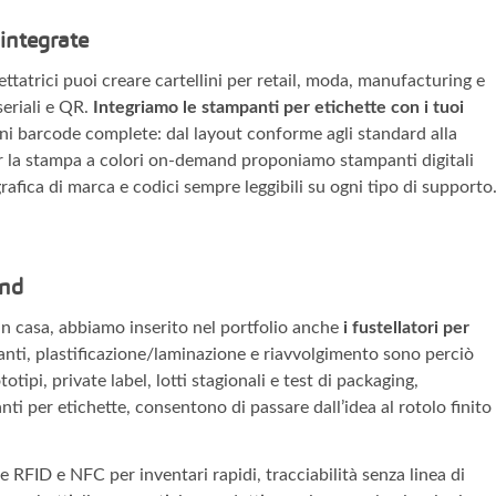
 integrate
hettatrici puoi creare cartellini per retail, moda, manufacturing e
 seriali e QR.
Integriamo le stampanti per etichette con i tuoi
ioni barcode complete: dal layout conforme agli standard alla
er la stampa a colori on-demand proponiamo stampanti digitali
grafica di marca e codici sempre leggibili su ogni tipo di supporto
and
 in casa, abbiamo inserito nel portfolio anche
i fustellatori per
ianti, plastificazione/laminazione e riavvolgimento sono perciò
totipi, private label, lotti stagionali e test di packaging,
nti per etichette, consentono di passare dall’idea al rotolo finito
 RFID e NFC per inventari rapidi, tracciabilità senza linea di