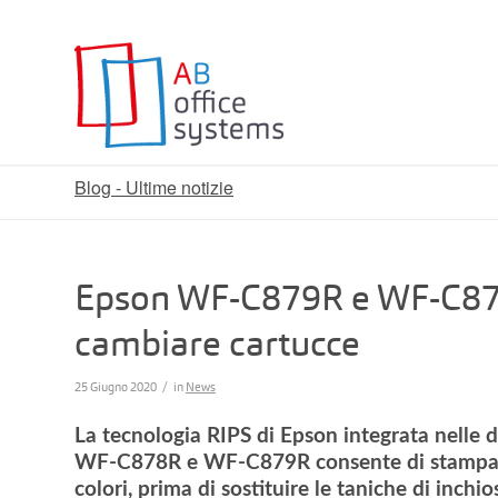
Blog - Ultime notizie
Epson WF-C879R e WF-C878
cambiare cartucce
/
25 Giugno 2020
in
News
La tecnologia RIPS di Epson integrata nell
WF-C878R e WF-C879R consente di stampare 
colori, prima di sostituire le taniche di inchio