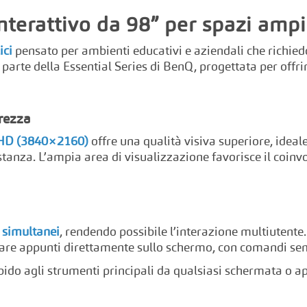
nterattivo da 98” per spazi ampi
ici
pensato per ambienti educativi e aziendali che richiedo
parte della Essential Series di BenQ, progettata per offrir
rezza
 UHD (3840×2160)
offre una qualità visiva superiore, ideale
tanza. L’ampia area di visualizzazione favorisce il coinv
o simultanei
, rendendo possibile l’interazione multiutente
vare appunti direttamente sullo schermo, con comandi sempl
pido agli strumenti principali da qualsiasi schermata o a