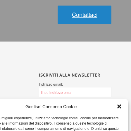
Contattaci
ISCRIVITI ALLA NEWSLETTER
Indirizzo email:
Gestisci Consenso Cookie
Ho letto l'
informativa sulla Privacy
e
autorizzo AB Office Systems a processare i
le migliori esperienze, utilizziamo tecnologie come i cookie per memorizzare
miei dati personali secondo il Regolamento
 alle informazioni del dispositivo. Il consenso a queste tecnologie ci
(UE) 2016/679
i elaborare dati come il comportamento di navigazione o ID unici su questo