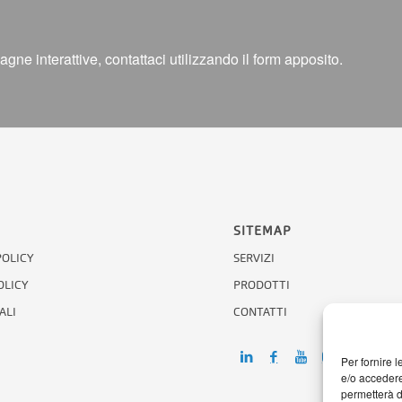
vagne interattive, contattaci utilizzando il form apposito.
SITEMAP
POLICY
SERVIZI
OLICY
PRODOTTI
ALI
CONTATTI
Per fornire 
e/o accedere
permetterà d