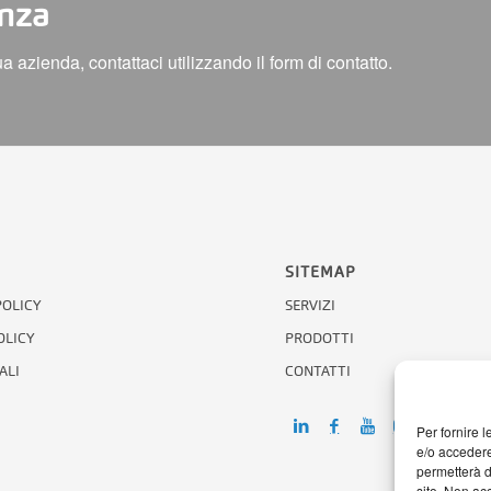
enza
azienda, contattaci utilizzando il form di contatto.
SITEMAP
POLICY
SERVIZI
OLICY
PRODOTTI
ALI
CONTATTI
Per fornire 
e/o accedere
permetterà d
sito. Non ac