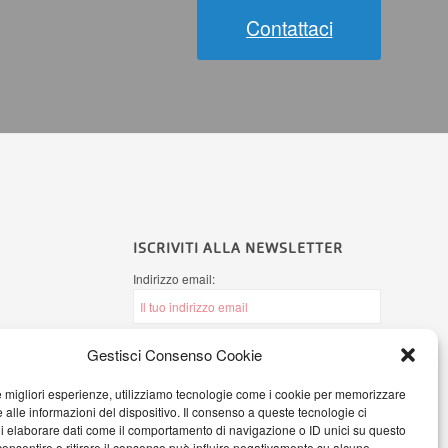
Contattaci
ISCRIVITI ALLA NEWSLETTER
Indirizzo email:
Gestisci Consenso Cookie
Ho letto l'
informativa sulla Privacy
e
autorizzo AB Office Systems a processare i
le migliori esperienze, utilizziamo tecnologie come i cookie per memorizzare
miei dati personali secondo il Regolamento
 alle informazioni del dispositivo. Il consenso a queste tecnologie ci
(UE) 2016/679
i elaborare dati come il comportamento di navigazione o ID unici su questo
consentire o ritirare il consenso può influire negativamente su alcune