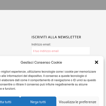
ISCRIVITI ALLA NEWSLETTER
Indirizzo email:
Gestisci Consenso Cookie
Ho letto l'
informativa sulla Privacy
e
autorizzo AB Office Systems a processare i
le migliori esperienze, utilizziamo tecnologie come i cookie per memorizzare
miei dati personali secondo il Regolamento
 alle informazioni del dispositivo. Il consenso a queste tecnologie ci
(UE) 2016/679
i elaborare dati come il comportamento di navigazione o ID unici su questo
consentire o ritirare il consenso può influire negativamente su alcune
he e funzioni.
ta tutti
Nega tutti
Visualizza le preferenze