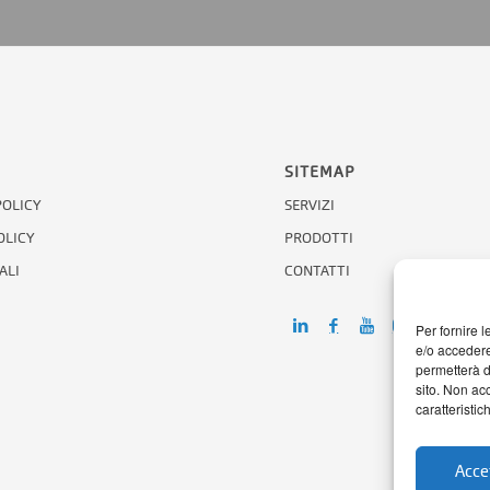
SITEMAP
POLICY
SERVIZI
OLICY
PRODOTTI
ALI
CONTATTI
Per fornire 
e/o accedere
permetterà d
sito. Non ac
caratteristic
Accet