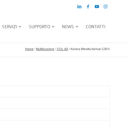
SERVIZI
SUPPORTO
NEWS
CONTATTI
Home
/
Multifunzione
/
COL A3
/
Konica Minolta bizhub C301i