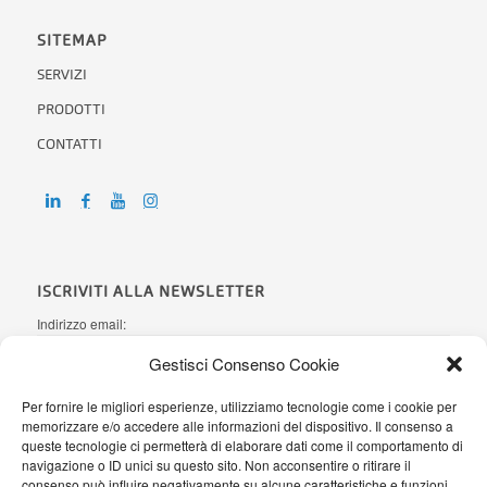
SITEMAP
SERVIZI
PRODOTTI
CONTATTI
ISCRIVITI ALLA NEWSLETTER
Indirizzo email:
Gestisci Consenso Cookie
Per fornire le migliori esperienze, utilizziamo tecnologie come i cookie per
Ho letto l'
informativa sulla Privacy
e autorizzo AB Office Systems a
memorizzare e/o accedere alle informazioni del dispositivo. Il consenso a
processare i miei dati personali secondo il Regolamento (UE)
queste tecnologie ci permetterà di elaborare dati come il comportamento di
2016/679
navigazione o ID unici su questo sito. Non acconsentire o ritirare il
consenso può influire negativamente su alcune caratteristiche e funzioni.