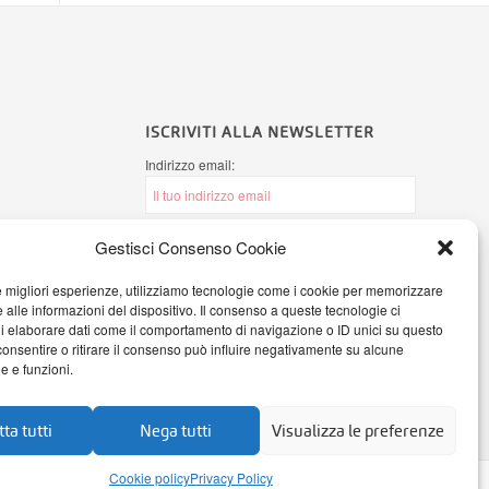
ISCRIVITI ALLA NEWSLETTER
Indirizzo email:
Gestisci Consenso Cookie
Ho letto l'
informativa sulla Privacy
e
autorizzo AB Office Systems a processare i
le migliori esperienze, utilizziamo tecnologie come i cookie per memorizzare
miei dati personali secondo il Regolamento
 alle informazioni del dispositivo. Il consenso a queste tecnologie ci
(UE) 2016/679
i elaborare dati come il comportamento di navigazione o ID unici su questo
consentire o ritirare il consenso può influire negativamente su alcune
he e funzioni.
ta tutti
Nega tutti
Visualizza le preferenze
Cookie policy
Privacy Policy
credits