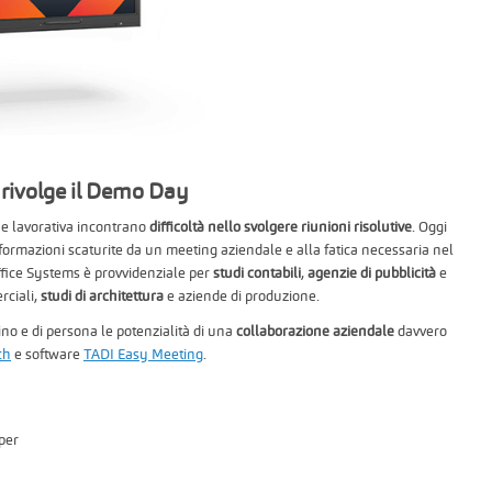
i rivolge il Demo Day
tine lavorativa incontrano
difficoltà nello svolgere riunioni risolutive
. Oggi
nformazioni scaturite da un meeting aziendale e alla fatica necessaria nel
ffice Systems è provvidenziale per
studi contabili
,
agenzie di pubblicità
e
rciali,
studi di architettura
e aziende di produzione.
cino e di persona le potenzialità di una
collaborazione aziendale
davvero
ch
e software
TADI Easy Meeting
.
per