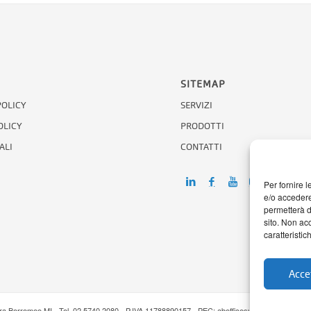
SITEMAP
POLICY
SERVIZI
OLICY
PRODOTTI
ALI
CONTATTI
Per fornire 
e/o accedere
permetterà d
sito. Non ac
caratteristic
Accet
era Borromeo MI - Tel. 02 5740 2080 - P.IVA 11788890157 - PEC: abofficesystems @ pec.it |