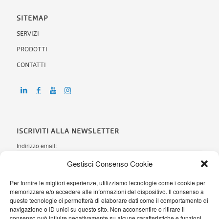
SITEMAP
SERVIZI
PRODOTTI
CONTATTI
ISCRIVITI ALLA NEWSLETTER
Indirizzo email:
Gestisci Consenso Cookie
Per fornire le migliori esperienze, utilizziamo tecnologie come i cookie per
Ho letto l'
informativa sulla Privacy
e autorizzo AB Office Systems a
memorizzare e/o accedere alle informazioni del dispositivo. Il consenso a
processare i miei dati personali secondo il Regolamento (UE)
queste tecnologie ci permetterà di elaborare dati come il comportamento di
2016/679
navigazione o ID unici su questo sito. Non acconsentire o ritirare il
consenso può influire negativamente su alcune caratteristiche e funzioni.